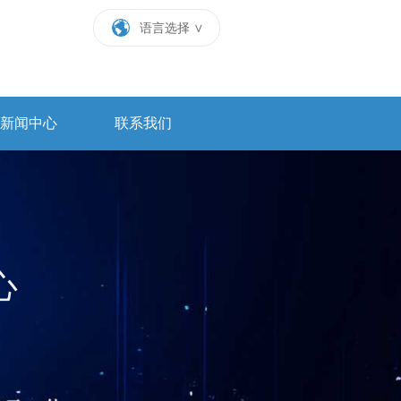
语言选择 ∨
新闻中心
联系我们
心