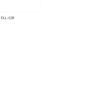
ELL-12B