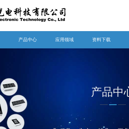
产品中心
应用领域
资料下载
产品中